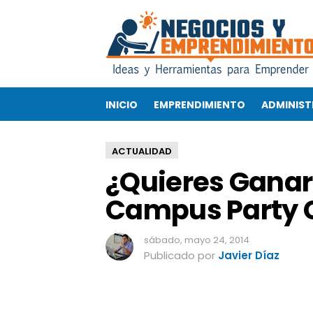
¿
Q
u
i
e
r
INICIO
EMPRENDIMIENTO
ADMINIST
e
s
G
ACTUALIDAD
a
¿Quieres Ganar
n
a
Campus Party 
r
u
n
sábado, mayo 24, 2014
a
Publicado por
Javier Díaz
e
n
t
r