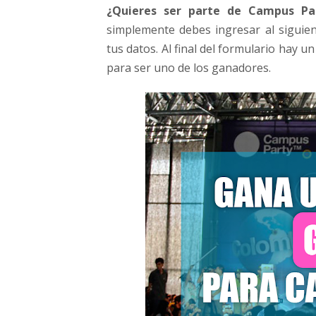
l
¿Quieres ser parte de Campus Pa
o
simplemente debes ingresar al siguien
m
tus datos. Al final del formulario hay
b
para ser uno de los ganadores.
i
a
?