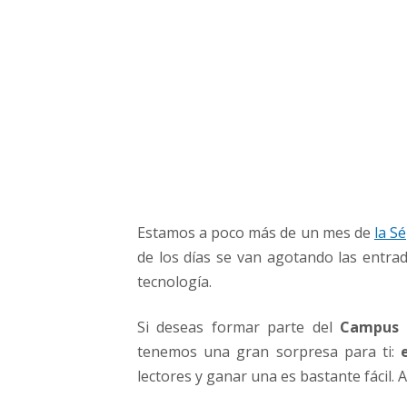
a
d
a
p
a
r
a
C
a
m
p
Estamos a poco más de un mes de
la S
u
s
de los días se van agotando las entrad
P
tecnología.
a
r
Si deseas formar parte del
Campus 
t
tenemos una gran sorpresa para ti:
y
lectores y ganar una es bastante fácil. 
C
o