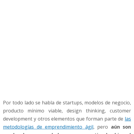
u
p
p
a
r
a
e
m
p
r
e
n
d
e
d
Por todo lado se habla de startups, modelos de negocio,
o
r
producto mínimo viable, design thinking, customer
e
development y otros elementos que forman parte de
las
s
metodologías de emprendimiento ágil
, pero
aún son