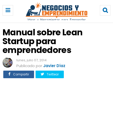
M
a
n
u
a
Manual sobre Lean
l
Startup para
s
o
emprendedores
b
r
lunes, julio 07, 2014
e
Publicado por
Javier Díaz
L
e
Compartir
Twittear
a
n
S
t
a
r
t