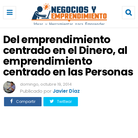
D
e
l
e
m
Del emprendimiento
p
centrado en el Dinero, al
r
e
emprendimiento
n
d
centrado en las Personas
i
m
domingo, octubre 19, 2014
i
Publicado por
Javier Díaz
e
n
Compartir
Twittear
t
o
c
e
n