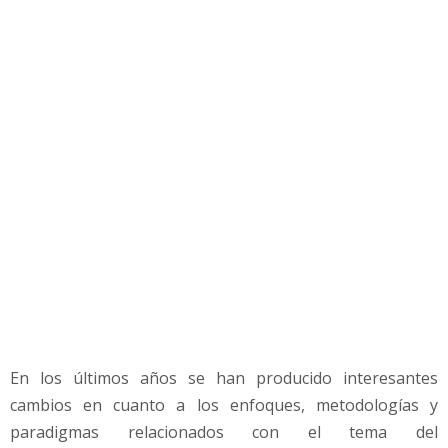
t
r
a
d
o
e
n
e
l
D
i
n
e
r
o
,
a
En los últimos años se han producido interesantes
l
cambios en cuanto a los enfoques, metodologías y
e
m
paradigmas relacionados con el tema del