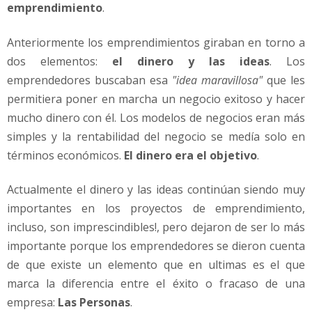
p
emprendimiento
.
r
e
Anteriormente los emprendimientos giraban en torno a
n
dos elementos:
el dinero y las ideas
. Los
d
emprendedores buscaban esa
"idea maravillosa"
que les
i
m
permitiera poner en marcha un negocio exitoso y hacer
i
mucho dinero con él. Los modelos de negocios eran más
e
simples y la rentabilidad del negocio se medía solo en
n
términos económicos.
El dinero era el objetivo
.
t
o
c
Actualmente el dinero y las ideas continúan siendo muy
e
importantes en los proyectos de emprendimiento,
n
incluso, son imprescindibles!, pero dejaron de ser lo más
t
importante porque los emprendedores se dieron cuenta
r
de que existe un elemento que en ultimas es el que
a
d
marca la diferencia entre el éxito o fracaso de una
o
empresa:
Las Personas
.
e