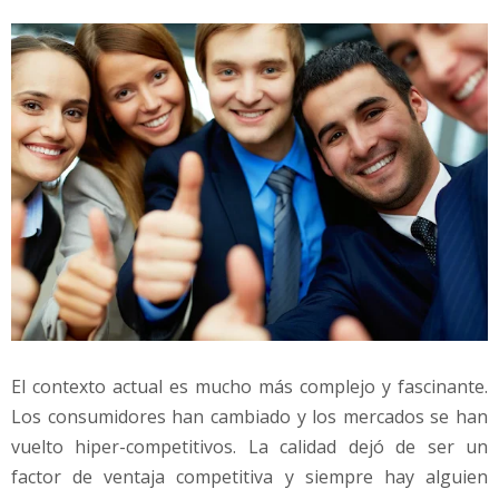
n
l
a
s
P
e
r
s
o
n
a
s
El contexto actual es mucho más complejo y fascinante.
Los consumidores han cambiado y los mercados se han
vuelto hiper-competitivos. La calidad dejó de ser un
factor de ventaja competitiva y siempre hay alguien