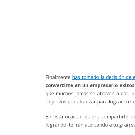
o
g
r
a
r
p
a
r
a
C
o
Finalmente
has tomado la decisión de
n
v
convertirte en un empresario exitos
e
que muchos jamás se atreven a dar, p
r
objetivos por alcanzar para lograr tu s
t
i
En esta ocasión quiero compartirte un
r
logrando, te irán acercando a tu gran 
t
e