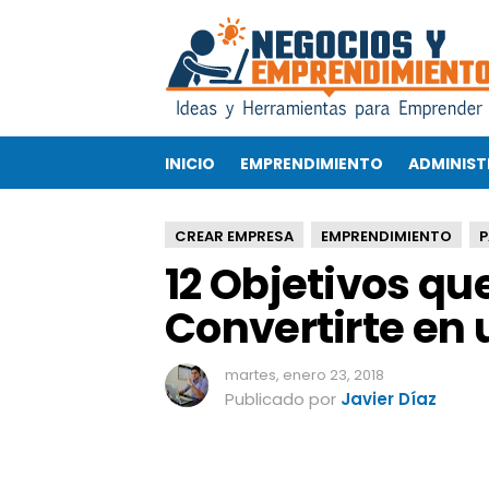
1
2
O
b
j
e
INICIO
EMPRENDIMIENTO
ADMINIST
t
i
v
CREAR EMPRESA
EMPRENDIMIENTO
P
o
12 Objetivos qu
s
q
Convertirte en 
u
e
d
martes, enero 23, 2018
e
Publicado por
Javier Díaz
b
e
s
L