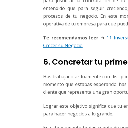
para justificar la contratación de t
entendido que para seguir creciendo
procesos de tu negocio. En este mo
operativa de tu empresa para que pueda
Te recomendamos leer ➔
11 Invers
Crecer su Negocio
6. Concretar tu prim
Has trabajado arduamente con disciplin
momento que estabas esperando: has 
cliente que representa una gran oport
Lograr este objetivo significa que tu e
para hacer negocios a lo grande.
En este momento te das cuenta de que v