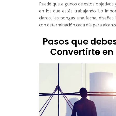
e
Puede que algunos de estos objetivos 
n
en los que estás trabajando. Lo impo
u
claros, les pongas una fecha, diseñes 
n
con determinación cada día para alcanza
E
m
p
Pasos que debes
r
e
Convertirte en
s
a
r
i
o
E
x
i
t
o
s