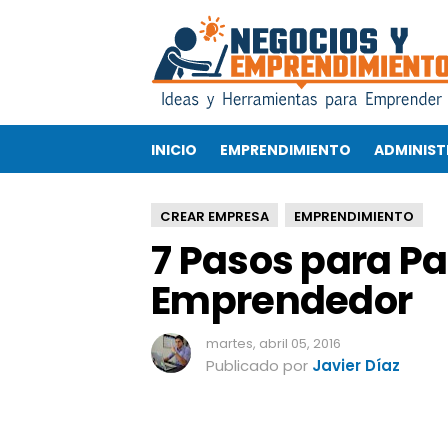
7
P
a
s
o
s
INICIO
EMPRENDIMIENTO
ADMINIST
p
a
r
CREAR EMPRESA
EMPRENDIMIENTO
a
7 Pasos para P
P
a
Emprendedor
s
a
r
martes, abril 05, 2016
d
Publicado por
Javier Díaz
e
E
m
p