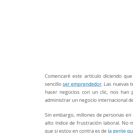
l
e
a
d
o
a
E
m
p
r
e
Comenzaré este artículo diciendo que
n
d
sencillo
ser emprendedor
. Las nuevas t
e
hacer negocios con un clic, nos han
d
administrar un negocio internacional 
o
r
Sin embargo, millones de personas en
alto índice de frustración laboral. No
que si estoy en contra es de
la gente qu