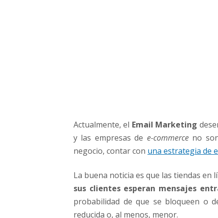
e
t
i
n
g
q
u
e
t
o
d
Actualmente, el
Email Marketing
desem
a
T
y las empresas de
e-commerce
no son 
i
negocio, contar con
una estrategia de e
e
n
La buena noticia es que las tiendas en 
d
sus clientes esperan mensajes ent
a
probabilidad de que se bloqueen o de
O
n
reducida o, al menos, menor.