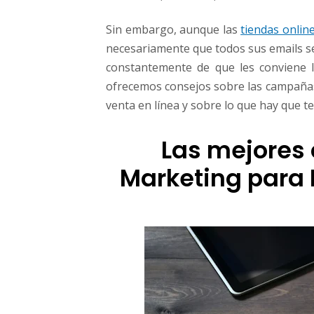
l
i
Sin embargo, aunque las
tiendas onlin
n
necesariamente que todos sus emails se
e
constantemente de que les conviene l
d
e
ofrecemos consejos sobre las campañas 
b
venta en línea y sobre lo que hay que te
e
r
Las mejores
í
a
Marketing para
p
r
o
b
a
r