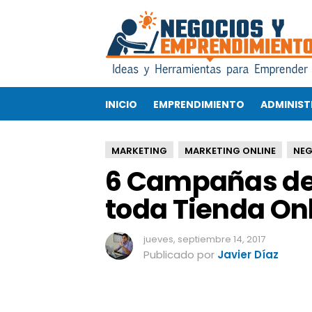
6
C
a
m
p
a
INICIO
EMPRENDIMIENTO
ADMINIST
ñ
a
s
MARKETING
MARKETING ONLINE
NEG
d
6 Campañas de
e
E
toda Tienda On
m
a
i
jueves, septiembre 14, 2017
l
Publicado por
Javier Díaz
M
a
r
k