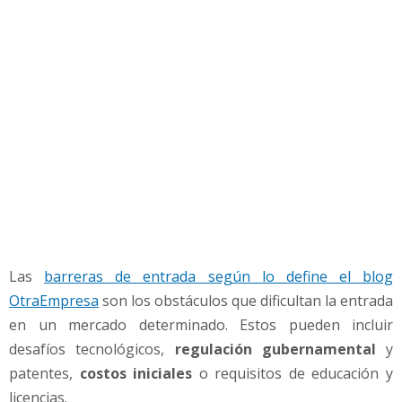
e
n
t
r
a
d
a
a
u
n
m
e
r
c
Las
barreras de entrada según lo define el blog
a
OtraEmpresa
son los obstáculos que dificultan la entrada
d
en un mercado determinado. Estos pueden incluir
o
?
desafíos tecnológicos,
regulación gubernamental
y
patentes,
costos iniciales
o requisitos de educación y
licencias.