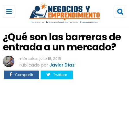
¿
Q
u
é
s
¿Qué son las barreras de
o
entrada a un mercado?
n
l
a
miércoles, julio 18, 2018
s
Publicado por
Javier Díaz
b
Compartir
Twittear
a
r
r
e
r
a
s
d
e