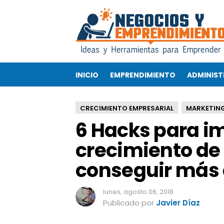
6
H
a
c
k
s
INICIO
EMPRENDIMIENTO
ADMINIST
p
a
r
CRECIMIENTO EMPRESARIAL
MARKETIN
a
6 Hacks para im
i
m
crecimiento de 
p
u
conseguir más 
l
s
a
lunes, agosto 06, 2018
r
Publicado por
Javier Díaz
e
l