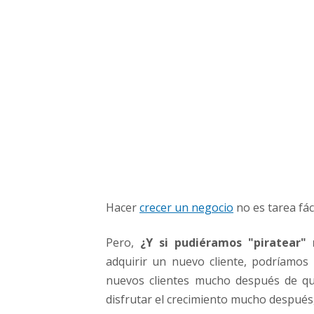
c
r
e
c
i
m
i
e
n
t
o
d
e
Hacer
crecer un negocio
no es tarea fác
t
u
Pero,
¿Y si pudiéramos "piratear" 
n
e
adquirir un nuevo cliente, podríamo
g
nuevos clientes mucho después de qu
o
disfrutar el crecimiento mucho despué
c