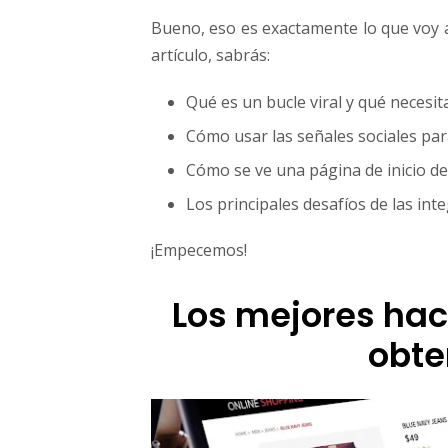
i
Bueno, eso es exactamente lo que voy a
o
artículo, sabrás:
y
c
o
Qué es un bucle viral y qué necesi
n
Cómo usar las señales sociales par
s
e
Cómo se ve una página de inicio de 
g
Los principales desafíos de las int
u
i
¡Empecemos!
r
m
á
Los mejores hac
s
c
obte
l
i
e
n