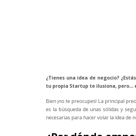
p
a
r
a
f
i
n
a
n
c
i
¿Tienes una idea de negocio? ¿Estás
a
r
tu propia Startup te ilusiona, pero…
t
u
Bien ¡no te preocupes! La principal pr
S
es la búsqueda de unas sólidas y segu
t
necesarias para hacer volar la idea de n
a
r
t