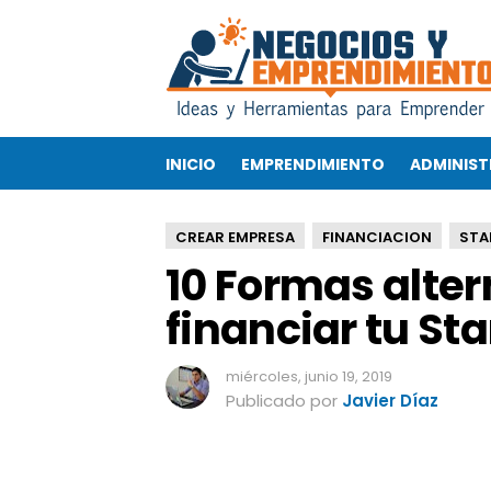
1
0
F
o
r
m
INICIO
EMPRENDIMIENTO
ADMINIST
a
s
a
CREAR EMPRESA
FINANCIACION
STA
l
10 Formas alter
t
e
financiar tu St
r
n
a
miércoles, junio 19, 2019
t
Publicado por
Javier Díaz
i
v
a
s