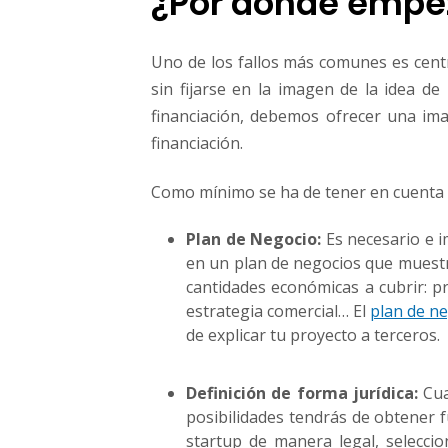
¿Por dónde empe
u
p
Uno de los fallos más comunes es centr
sin fijarse en la imagen de la idea de
financiación, debemos ofrecer una imag
financiación.
Como mínimo se ha de tener en cuenta 
Plan de Negocio:
Es necesario e i
en un plan de negocios que muestre
cantidades económicas a cubrir: pr
estrategia comercial… El
plan de n
de explicar tu proyecto a terceros.
Definición de forma jurídica:
Cua
posibilidades tendrás de obtener f
startup de manera legal, seleccio