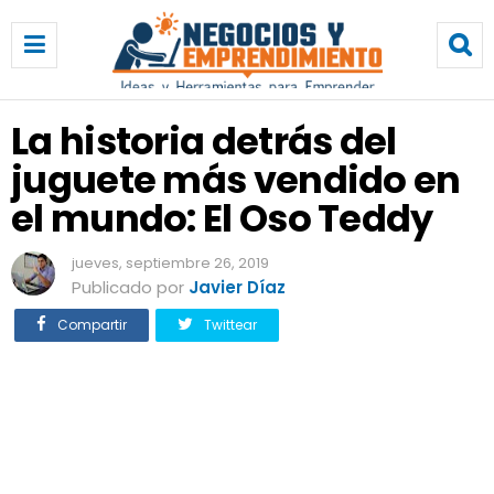
L
a
h
i
s
La historia detrás del
t
juguete más vendido en
o
r
el mundo: El Oso Teddy
i
a
jueves, septiembre 26, 2019
d
Publicado por
Javier Díaz
e
t
Compartir
Twittear
r
á
s
d
e
l
j