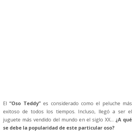
u
g
u
e
t
e
m
á
s
v
e
n
d
i
d
El
“Oso Teddy”
es considerado como el peluche más
o
e
exitoso de todos los tiempos. Incluso, llegó a ser el
n
juguete más vendido del mundo en el siglo XX…
¿A qué
e
se debe la popularidad de este particular oso?
l