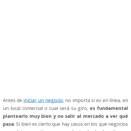
c
e
r
t
e
p
a
r
a
i
n
i
c
i
a
Antes de
iniciar un negocio
, no importa si es en línea, en
r
u
un local comercial o cual será su giro,
es fundamental
n
plantearlo muy bien y no salir al mercado a ver qué
n
pasa
. Si bien es cierto que hay casos en los que negocios
e