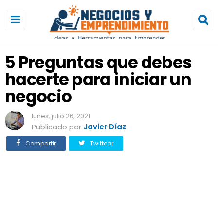
5
P
r
e
g
5 Preguntas que debes
u
hacerte para iniciar un
n
t
negocio
a
s
lunes, julio 26, 2021
q
Publicado por
Javier Díaz
u
e
Compartir
Twittear
d
e
b
e
s
h
a