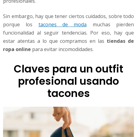
profesionales.
n
z
a
Sin embargo, hay que tener ciertos cuidados, sobre todo
p
porque los
tacones de moda
muchas pierden
a
funcionalidad al seguir tendencias. Por eso, hay que
t
estar atentas a lo que compramos en las
tiendas de
o
s
ropa online
para evitar incomodidades.
d
e
Claves para un outfit
t
a
profesional usando
c
ó
tacones
n