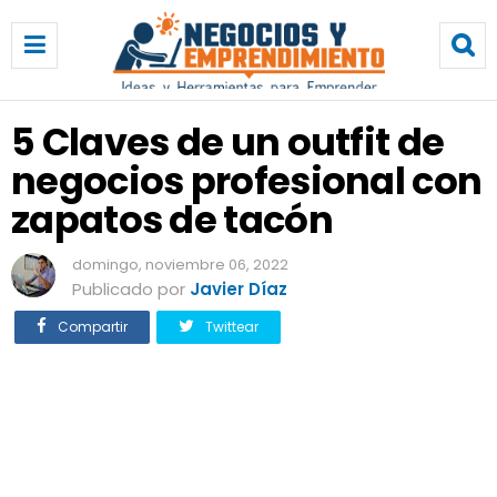
5
C
l
a
v
5 Claves de un outfit de
e
negocios profesional con
s
d
zapatos de tacón
e
u
domingo, noviembre 06, 2022
n
Publicado por
Javier Díaz
o
u
Compartir
Twittear
t
f
i
t
d
e
n