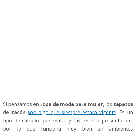
e
g
o
c
i
o
s
p
r
o
f
e
s
i
o
Si pensamos en
ropa de moda para mujer
, los
zapatos
n
a
de tacón
son algo que siempre estará vigente
. Es un
l
tipo de calzado que realza y favorece la presentación,
c
por lo que funciona muy bien en ambientes
o