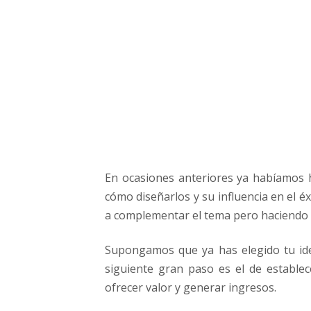
r
a
e
m
p
r
e
n
d
e
r
En ocasiones anteriores ya habíamos 
e
n
cómo diseñarlos y su influencia en el 
I
a complementar el tema pero haciendo 
n
t
Supongamos que ya has elegido tu id
e
siguiente gran paso es el de establece
r
ofrecer valor y generar ingresos.
n
e