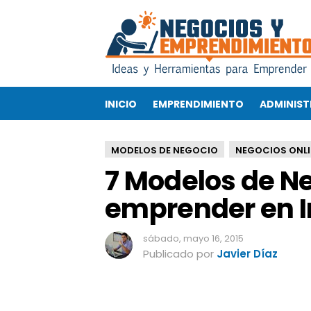
7
M
o
d
e
l
INICIO
EMPRENDIMIENTO
ADMINIST
o
s
d
MODELOS DE NEGOCIO
NEGOCIOS ONLI
e
7 Modelos de N
N
e
emprender en I
g
o
c
sábado, mayo 16, 2015
i
Publicado por
Javier Díaz
o
s
p
a