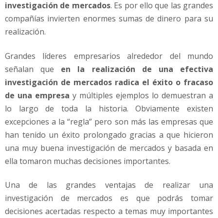
o
investigación de mercados
. Es por ello que las grandes
f
compañías invierten enormes sumas de dinero para su
e
realización.
s
i
Grandes líderes empresarios alrededor del mundo
o
n
señalan que
en la realización de una efectiva
a
investigación de mercados radica el éxito o fracaso
l
de una empresa
y múltiples ejemplos lo demuestran a
y
lo largo de toda la historia. Obviamente existen
G
r
excepciones a la “regla” pero son más las empresas que
a
han tenido un éxito prolongado gracias a que hicieron
t
una muy buena investigación de mercados y basada en
i
ella tomaron muchas decisiones importantes.
s
Una de las grandes ventajas de realizar una
investigación de mercados es que podrás tomar
decisiones acertadas respecto a temas muy importantes