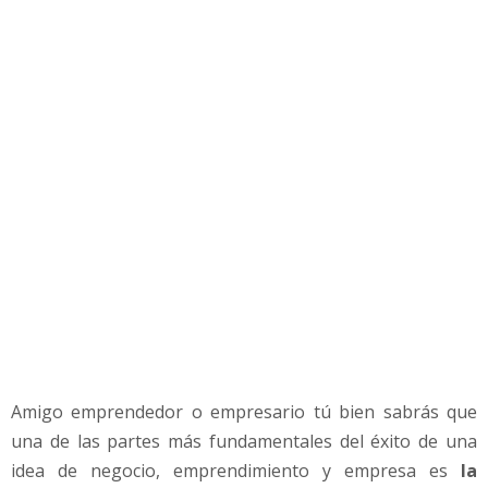
t
i
g
a
c
i
ó
n
d
e
m
e
r
c
a
d
o
Amigo emprendedor o empresario tú bien sabrás que
s
una de las partes más fundamentales del éxito de una
P
r
idea de negocio, emprendimiento y empresa es
la