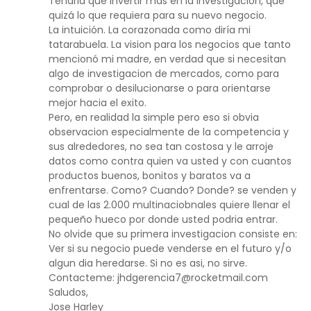
Tendria que invertir mas en la investigacion, que
quizá lo que requiera para su nuevo negocio.
La intuición. La corazonada como diría mi
tatarabuela. La vision para los negocios que tanto
mencionó mi madre, en verdad que si necesitan
algo de investigacion de mercados, como para
comprobar o desilucionarse o para orientarse
mejor hacia el exito.
Pero, en realidad la simple pero eso si obvia
observacion especialmente de la competencia y
sus alrededores, no sea tan costosa y le arroje
datos como contra quien va usted y con cuantos
productos buenos, bonitos y baratos va a
enfrentarse. Como? Cuando? Donde? se venden y
cual de las 2.000 multinaciobnales quiere llenar el
pequeño hueco por donde usted podria entrar.
No olvide que su primera investigacion consiste en:
Ver si su negocio puede venderse en el futuro y/o
algun dia heredarse. Si no es asi, no sirve.
Contacteme: jhdgerencia7@rocketmail.com
Saludos,
Jose Harley