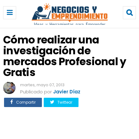
C
ó
m
o
r
Cómo realizar una
e
investigación de
a
l
mercados Profesional y
i
z
Gratis
a
r
martes, mayo 07, 2013
u
Publicado por
Javier Díaz
n
a
Compartir
Twittear
i
n
v
e
s