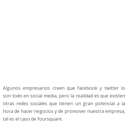
e
m
p
r
e
s
a
s
y
n
e
g
o
c
Algunos empresarios creen que facebook y twitter lo
i
son todo en social media, pero la realidad es que existen
o
otras redes sociales que tienen un gran potencial a la
s
hora de hacer negocios y de promover nuestra empresa,
tal es el caso de foursquare.