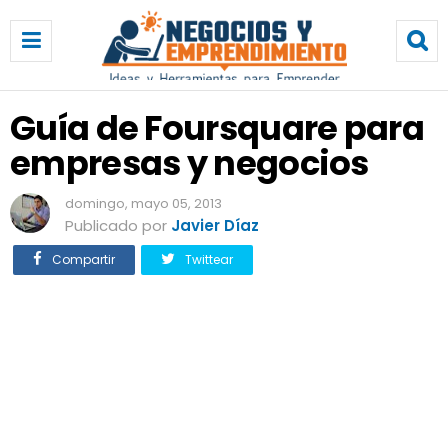
G
u
í
a
d
Guía de Foursquare para
e
empresas y negocios
F
o
u
domingo, mayo 05, 2013
r
Publicado por
Javier Díaz
s
Compartir
Twittear
q
u
a
r
e
p
a
r
a