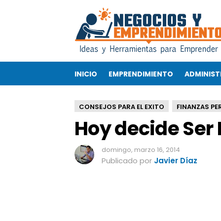
H
o
y
d
e
c
INICIO
EMPRENDIMIENTO
ADMINIST
i
d
e
CONSEJOS PARA EL EXITO
FINANZAS PE
S
Hoy decide Ser 
e
r
R
domingo, marzo 16, 2014
i
Publicado por
Javier Díaz
c
o