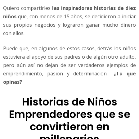
t
Quiero compartirles
las inspiradoras historias de diez
e
s
niños
que, con menos de 15 años, se decidieron a iniciar
d
sus propios negocios y lograron ganar mucho dinero
e
con ellos.
l
o
Puede que, en algunos de estos casos, detrás los niños
s
1
estuviera el apoyo de sus padres o de algún otro adulto,
5
pero aún así no dejan de ser verdaderos ejemplos de
a
emprendimiento, pasión y determinación...
¿Tú qué
ñ
opinas?
o
s
Historias de Niños
Emprendedores que se
convirtieron en