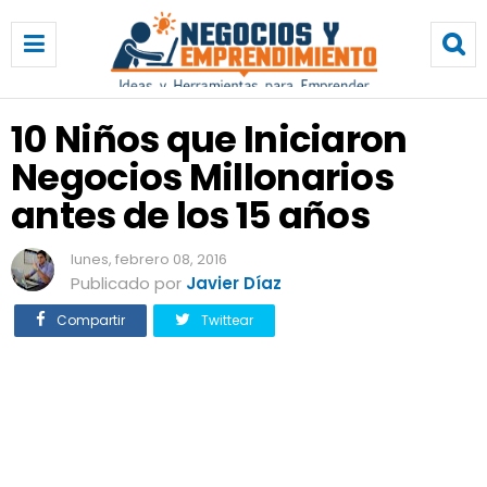
1
0
N
i
ñ
10 Niños que Iniciaron
o
Negocios Millonarios
s
q
antes de los 15 años
u
e
lunes, febrero 08, 2016
I
Publicado por
Javier Díaz
n
i
Compartir
Twittear
c
i
a
r
o
n
N