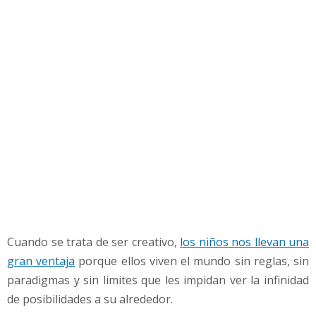
e
g
o
c
i
o
s
M
i
l
l
o
n
a
r
Cuando se trata de ser creativo,
los niños nos llevan una
i
o
gran ventaja
porque ellos viven el mundo sin reglas, sin
s
paradigmas y sin limites que les impidan ver la infinidad
a
de posibilidades a su alrededor.
n