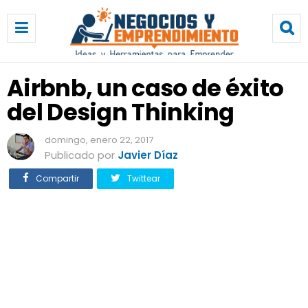
A
i
r
b
n
Airbnb, un caso de éxito
b
del Design Thinking
,
u
n
domingo, enero 22, 2017
c
Publicado por
Javier Díaz
a
Compartir
Twittear
s
o
d
e
é
x
i
t
o