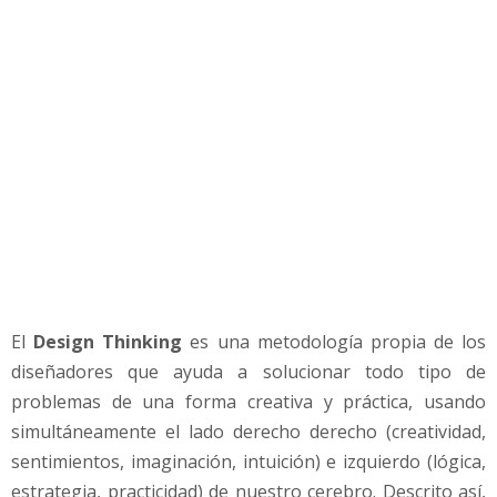
d
e
l
D
e
s
i
g
n
T
h
i
n
k
El
Design Thinking
es una metodología propia de los
i
diseñadores que ayuda a solucionar todo tipo de
n
problemas de una forma creativa y práctica, usando
g
simultáneamente el lado derecho derecho (creatividad,
sentimientos, imaginación, intuición) e izquierdo (lógica,
estrategia, practicidad) de nuestro cerebro. Descrito así,