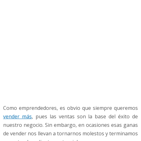
n
d
e
r
S
i
n
V
e
n
d
e
r
»
e
Como emprendedores, es obvio que siempre queremos
n
T
vender más
, pues las ventas son la base del éxito de
u
nuestro negocio. Sin embargo, en ocasiones esas ganas
N
de vender nos llevan a tornarnos molestos y terminamos
e