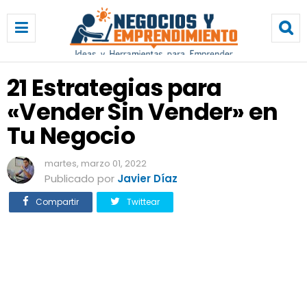
2
1
E
s
t
21 Estrategias para
r
«Vender Sin Vender» en
a
t
Tu Negocio
e
g
martes, marzo 01, 2022
i
Publicado por
Javier Díaz
a
s
Compartir
Twittear
p
a
r
a
«
V
e