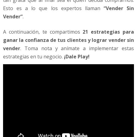
tan grata que al final sea él quien decida comprarnos.
Esto es a lo que los expertos llaman
“Vender Sin
Vender”
.
A continuación, te compartimos
21 estrategias para
ganar la confianza de tus clientes y lograr vender sin
vender
. Toma nota y anímate a implementar estas
estrategias en tu negocio.
¡Dale Play!