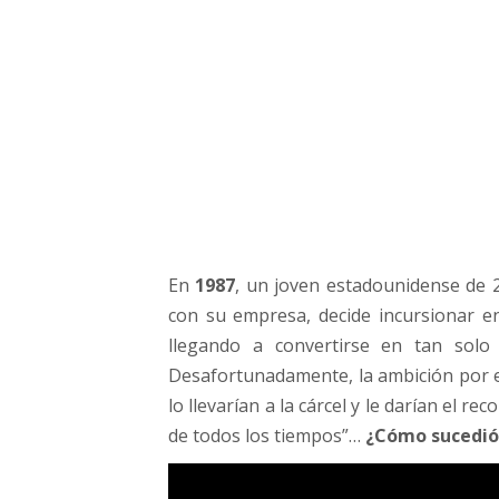
l
f
o
r
t
,
«
E
l
L
o
En
1987
, un joven estadounidense de 
b
o
con su empresa, decide incursionar en
d
llegando a convertirse en tan solo
e
Desafortunadamente, la ambición por el
W
lo llevarían a la cárcel y le darían el
a
de todos los tiempos”…
¿Cómo sucedió
l
l
S