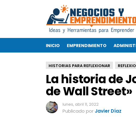
L
a
h
i
s
t
INICIO
EMPRENDIMIENTO
ADMINIST
o
r
i
HISTORIAS PARA REFLEXIONAR
REFLEXI
a
La historia de J
d
e
de Wall Street»
J
o
r
lunes, abril 11, 2022
d
Publicado por
Javier Díaz
a
n
B
e