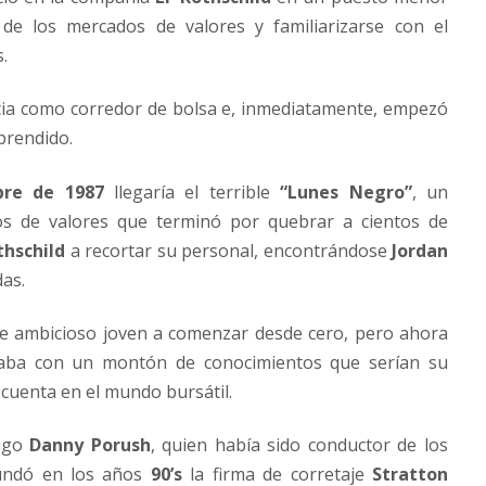
 de los mercados de valores y familiarizarse con el
.
cia como corredor de bolsa e, inmediatamente, empezó
prendido.
bre de 1987
llegaría el terrible
“Lunes Negro”
, un
s de valores que terminó por quebrar a cientos de
thschild
a recortar su personal, encontrándose
Jordan
as.
te ambicioso joven a comenzar desde cero, pero ahora
ntaba con un montón de conocimientos que serían su
 cuenta en el mundo bursátil.
migo
Danny Porush
, quien había sido conductor de los
fundó en los años
90’s
la firma de corretaje
Stratton