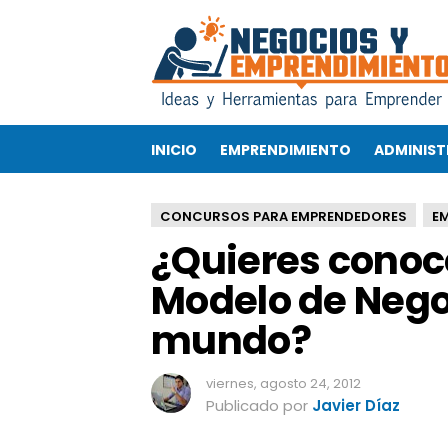
¿
Q
u
i
e
r
INICIO
EMPRENDIMIENTO
ADMINIST
e
s
c
CONCURSOS PARA EMPRENDEDORES
E
o
¿Quieres conoce
n
o
Modelo de Nego
c
e
mundo?
r
a
l
viernes, agosto 24, 2012
i
Publicado por
Javier Díaz
n
v