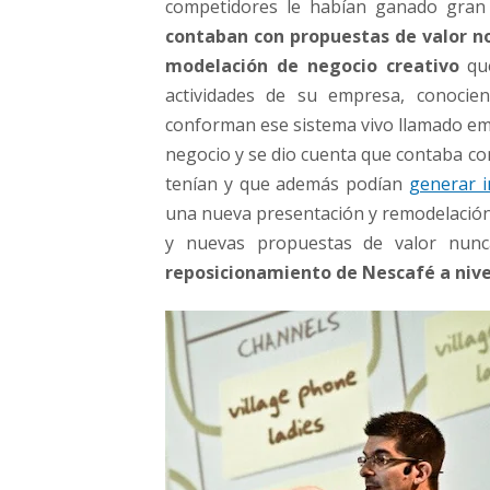
competidores le habían ganado gran
c
contaban con propuestas de valor n
i
o
modelación de negocio creativo
que
m
actividades de su empresa, conocie
á
conforman ese sistema vivo llamado e
s
negocio y se dio cuenta que contaba co
f
a
tenían y que además podían
generar 
m
una nueva presentación y remodelación 
o
y nuevas propuestas de valor nunca
s
reposicionamiento de Nescafé a niv
o
d
e
l
m
u
n
d
o