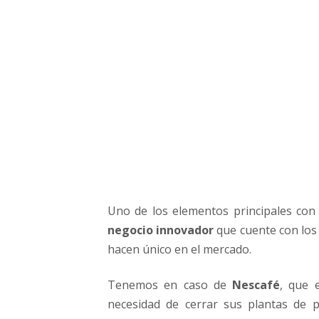
e
n
t
o
r
d
e
l
M
o
d
e
l
Uno de los elementos principales co
o
negocio innovador
que cuente con los 
d
e
hacen único en el mercado.
N
e
Tenemos en caso de
Nescafé
, que 
g
necesidad de cerrar sus plantas de 
o