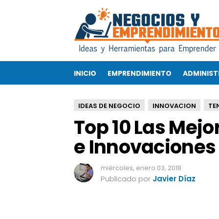
T
o
p
1
0
L
INICIO
EMPRENDIMIENTO
ADMINIST
a
s
M
IDEAS DE NEGOCIO
INNOVACION
TE
e
Top 10 Las Mejo
j
o
e Innovaciones
r
e
s
miércoles, enero 03, 2018
I
Publicado por
Javier Díaz
d
e
a
s