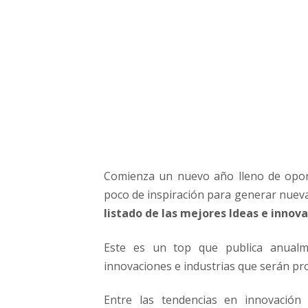
d
e
N
e
g
o
c
i
o
s
e
Comienza un nuevo año lleno de opor
I
n
poco de inspiración para generar nuev
n
listado de las mejores Ideas e innov
o
v
Este es un top que publica anual
a
innovaciones e industrias que serán pr
c
i
Entre las tendencias en innovación
o