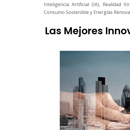
n
Inteligencia Artificial (IA), Realidad V
e
Consumo Sostenible y Energías Renovab
s
d
Las Mejores Inno
e
l
A
ñ
o