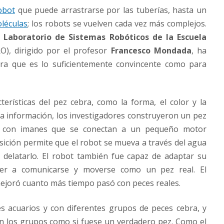
obot
que puede arrastrarse por las tuberías, hasta un
oléculas
; los robots se vuelven cada vez más complejos.
l
Laboratorio de Sistemas Robóticos de la Escuela
O), dirigido por el profesor
Francesco Mondada
, ha
ura que es lo suficientemente convincente como para
erísticas del pez cebra, como la forma, el color y la
sta información, los investigadores construyeron un pez
do con imanes que se conectan a un pequeño motor
osición permite que el robot se mueva a través del agua
delatarlo. El robot también fue capaz de adaptar su
er a comunicarse y moverse como un pez real. El
ejoró cuanto más tiempo pasó con peces reales.
s acuarios y con diferentes grupos de peces cebra, y
n los grupos como si fuese un verdadero pez. Como el