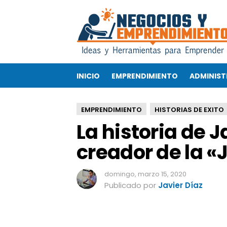
L
a
h
i
s
t
INICIO
EMPRENDIMIENTO
ADMINIST
o
r
i
EMPRENDIMIENTO
HISTORIAS DE EXITO
a
La historia de J
d
e
creador de la «
J
a
y
domingo, marzo 15, 2020
S
Publicado por
Javier Díaz
o
r
e
n