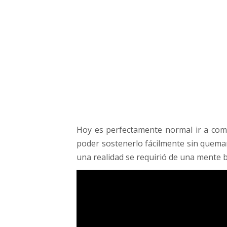
s
e
n
,
e
l
c
r
e
a
d
Hoy es perfectamente normal ir a comp
o
r
poder sostenerlo fácilmente sin quema
d
una realidad se requirió de una mente br
e
l
a
«
J
a