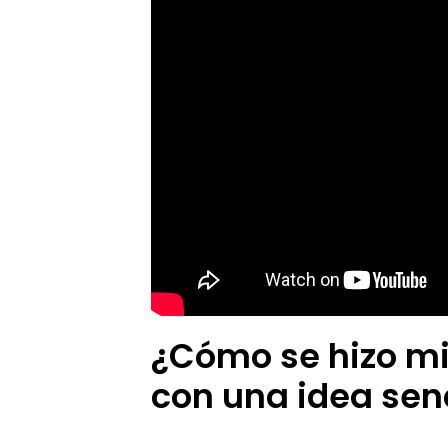
v
a
J
a
c
k
e
t
»
¿Cómo se hizo mi
con una idea senc