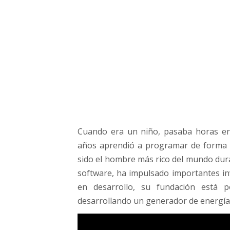
n
a
r
i
o
B
i
l
l
G
a
Cuando era un niño, pasaba horas enc
t
e
años aprendió a programar de forma au
s
sido el hombre más rico del mundo dura
software, ha impulsado importantes inv
en desarrollo, su fundación está p
desarrollando un generador de energía 