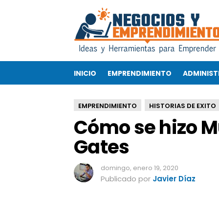
C
ó
m
o
s
e
INICIO
EMPRENDIMIENTO
ADMINIST
h
i
z
EMPRENDIMIENTO
HISTORIAS DE EXITO
o
Cómo se hizo Mu
M
u
Gates
l
t
i
domingo, enero 19, 2020
m
Publicado por
Javier Díaz
i
l
l
o