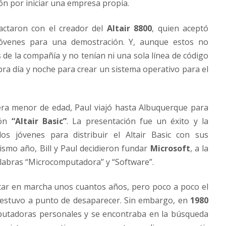
ón por iniciar una empresa propia.
tactaron con el creador del
Altair 8800
, quien aceptó
óvenes para una demostración. Y, aunque estos no
e la compañía y no tenían ni una sola línea de código
a día y noche para crear un sistema operativo para el
l era menor de edad, Paul viajó hasta Albuquerque para
rón
“Altair Basic”
. La presentación fue un éxito y la
s jóvenes para distribuir el Altair Basic con sus
smo año, Bill y Paul decidieron fundar
Microsoft
, a la
alabras “Microcomputadora” y “Software”.
tar en marcha unos cuantos años, pero poco a poco el
 estuvo a punto de desaparecer. Sin embargo, en
1980
putadoras personales y se encontraba en la búsqueda