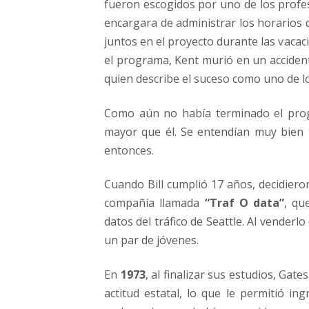
fueron escogidos por uno de los profe
encargara de administrar los horarios d
juntos en el proyecto durante las vaca
el programa, Kent murió en un accident
quien describe el suceso como uno de los
Como aún no había terminado el prog
mayor que él. Se entendían muy bien 
entonces.
Cuando Bill cumplió 17 años, decidier
compañía llamada
“Traf O data”
, qu
datos del tráfico de Seattle. Al venderl
un par de jóvenes.
En
1973
, al finalizar sus estudios, Ga
actitud estatal, lo que le permitió in