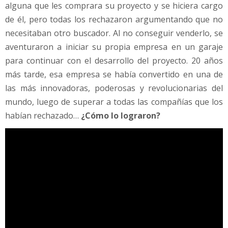
n
alguna que les comprara su proyecto y se hiciera cargo
g
de él, pero todas los rechazaron argumentando que no
a
necesitaban otro buscador. Al no conseguir venderlo, se
r
aventuraron a iniciar su propia empresa en un garaje
a
j
para continuar con el desarrollo del proyecto. 20 años
e
más tarde, esa empresa se había convertido en una de
y
las más innovadoras, poderosas y revolucionarias del
l
mundo, luego de superar a todas las compañías que los
o
g
habían rechazado…
¿Cómo lo lograron?
r
ó
r
e
v
o
l
u
c
i