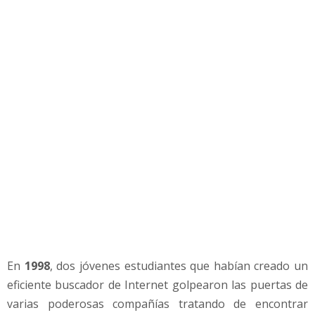
a
c
o
m
p
a
ñ
í
a
q
u
e
n
a
c
i
ó
En
1998
, dos jóvenes estudiantes que habían creado un
e
eficiente buscador de Internet golpearon las puertas de
n
u
varias poderosas compañías tratando de encontrar