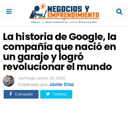
L
a
h
i
s
La historia de Google, la
t
compañía que nació en
o
r
un garaje y logró
i
a
revolucionar el mundo
d
e
domingo, enero 30, 2022
G
Publicado por
Javier Díaz
o
o
Compartir
Twittear
g
l
e
,
l