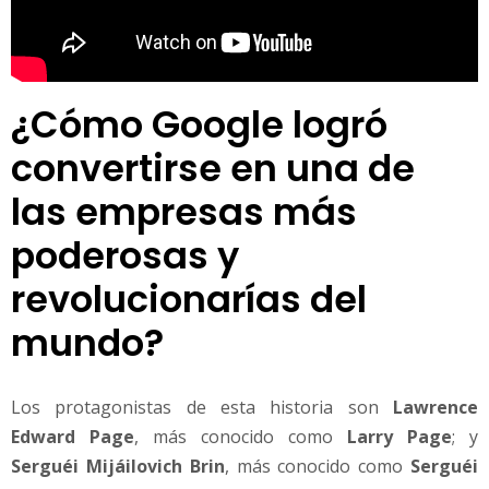
o
n
a
r
¿Cómo Google logró
e
l
convertirse en una de
m
u
las empresas más
n
d
poderosas y
o
revolucionarías del
mundo?
Los protagonistas de esta historia son
Lawrence
Edward Page
, más conocido como
Larry Page
; y
Serguéi Mijáilovich Brin
, más conocido como
Serguéi