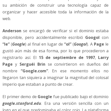
su ambición de construir una tecnología capaz de
organizar y hacer accesible toda la información de la
web.
Anderson
se encargó de verificar si el dominio estaba
disponible, pero accidentalmente escribió
Googol
con
“le”
(
Google
) al final en lugar de
“ol”
(
Googol
). A
Page
le
gustó aún más de esa forma, por lo que procedieron a
registrarlo así. El
15 de septiembre de 1997
,
Larry
Page
y
Serguéi Brin
se convirtieron en dueños del
nombre
“Google.com”
. En ese momento ellos no
llegaron tan siquiera a imaginar la magnitud del colosal
imperio que estaban a punto de crear.
El primer demo de
Google
fue publicado bajo el dominio
google.stanford.edu
. Era una versión sencilla con un
logo en el que predominaba el color rojo. La plataforma